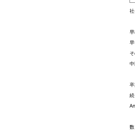
社
早
早
そ
中
卒
続
A
数