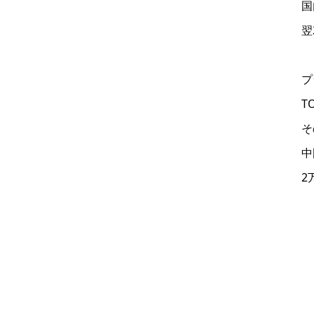
国
翌
プ
T
そ
中
2