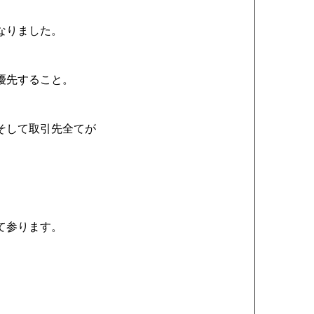
なりました。
優先すること。
そして取引先全てが
て参ります。