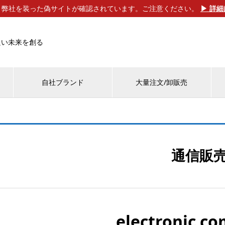
】弊社を装った偽サイトが確認されています。ご注意ください。
▶ 詳
良い未来を創る
自社ブランド
大量注文/卸販売
通信販
electronic c